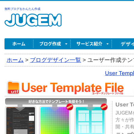
無料ブログをかんたん作成
ホーム
>
ブログデザイン一覧
>
ユーザー作成テンプ
User Tem
User 
JUGE
方々が
開・共