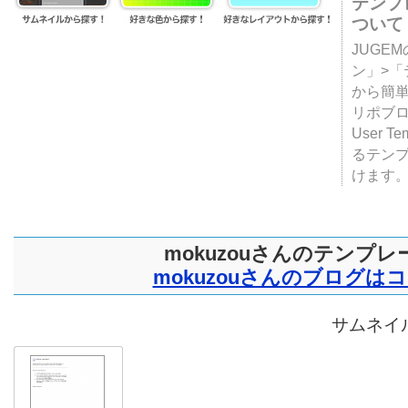
テンプ
ついて
JUGE
ン」>
から簡単
リポブ
User T
るテン
けます
mokuzouさんのテンプレ
mokuzouさんのブログは
サムネイル