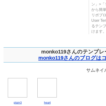
ン」>
から簡単
リポブ
User T
るテン
けます
monko119さんのテンプ
monko119さんのブログは
サムネイル
plain3
heart