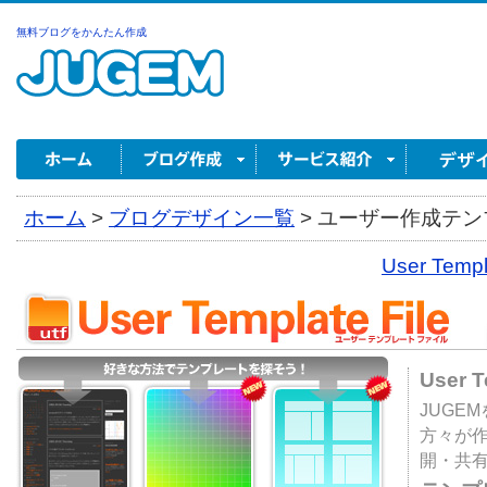
無料ブログをかんたん作成
ホーム
>
ブログデザイン一覧
>
ユーザー作成テンプ
User Tem
User 
JUGE
方々が
開・共