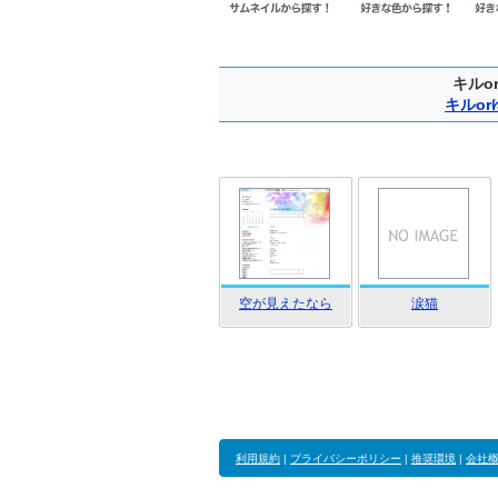
キルo
キルo
空が見えたなら
涙猫
利用規約
|
プライバシーポリシー
|
推奨環境
|
会社