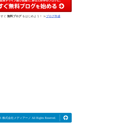
今すぐ
無料ブログ
をはじめよう！ ≫
ブログ作成
2021 株式会社メディアーノ All Rights Reserved.