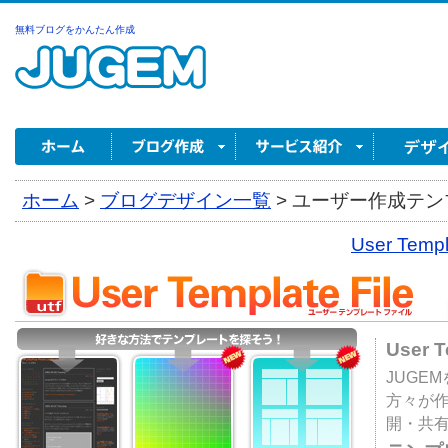
無料ブログをかんたん作成
ホーム
>
ブログデザイン一覧
>
ユーザー作成テンプ
User Tem
User 
JUGE
方々が
開・共