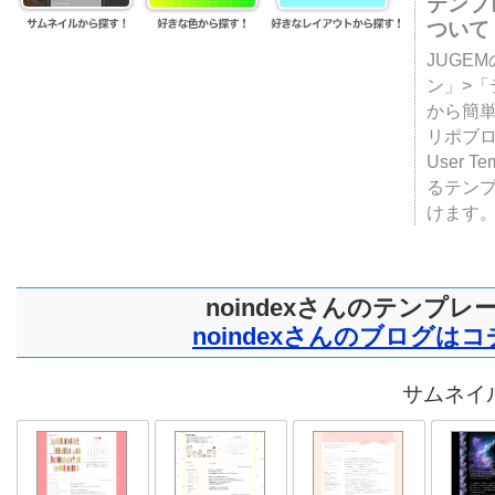
テンプ
ついて
JUGE
ン」>
から簡単
リポブ
User T
るテン
けます
noindexさんのテンプレ
noindexさんのブログは
サムネイル