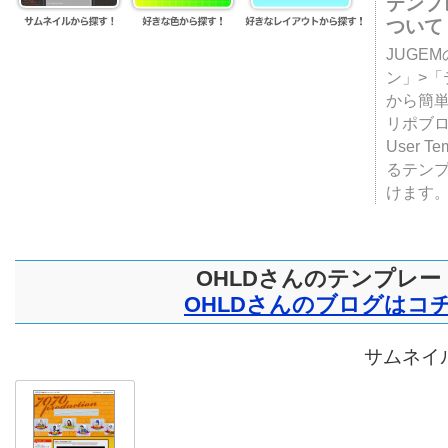
テンプ
ついて
JUGE
ン」>
から簡単
リポブ
User T
るテン
けます
OHLDさんのテンプレー
OHLDさんのブログはコ
サムネイル