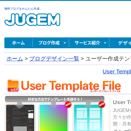
無料ブログをかんたん作成
ホーム
>
ブログデザイン一覧
>
ユーザー作成テンプ
User Tem
User 
JUGE
方々が
開・共