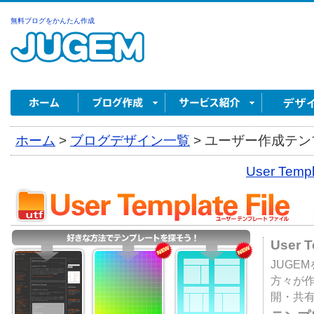
無料ブログをかんたん作成
ホーム
>
ブログデザイン一覧
>
ユーザー作成テンプ
User Tem
User 
JUGE
方々が
開・共