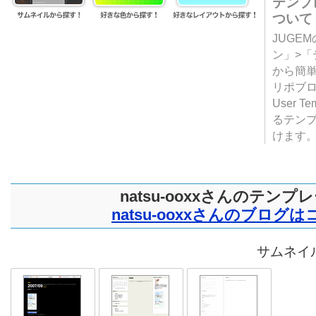
テンプ
ついて
JUGE
ン」>
から簡単
リポブ
User T
るテン
けます
natsu-ooxxさんのテンプ
natsu-ooxxさんのブログ
サムネイル