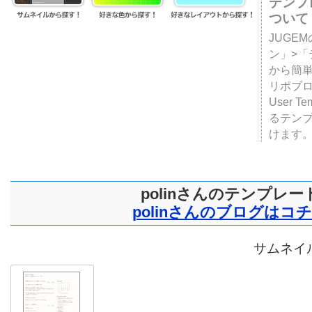
テンプ
ついて
JUGE
ン」>
から簡単
リポブ
User T
るテン
けます
polinさんのテンプレー
polinさんのブログはコ
サムネイル