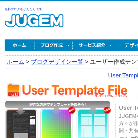
無料ブログをかんたん作成
ホーム
>
ブログデザイン一覧
>
ユーザー作成テンプ
User Tem
User 
JUGE
方々が
開・共