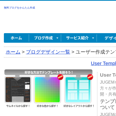
無料ブログをかんたん作成
ホーム
>
ブログデザイン一覧
>
ユーザー作成テンプ
User Tem
User 
JUGE
方々が
開・共
テンプ
ついて
JUGE