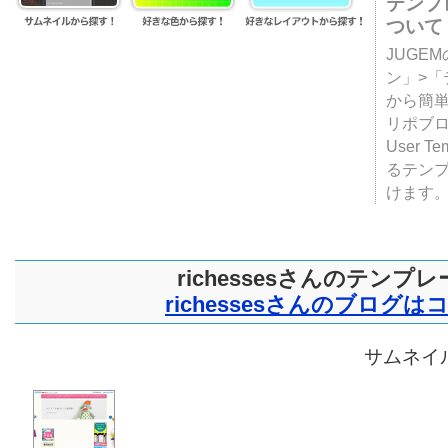
テンプ
ついて
JUGE
ン」>
から簡単
リポブ
User T
るテン
けます
richessesさんのテンプ
richessesさんのブログは
サムネイル