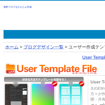
無料ブログをかんたん作成
ホーム
>
ブログデザイン一覧
>
ユーザー作成テンプ
User Tem
User 
JUGE
方々が
開・共