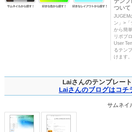
テンプ
ついて
JUGE
ン」>
から簡単
リポブ
User T
るテン
けます
Laiさんのテンプレー
Laiさんのブログはコチ
サムネイル