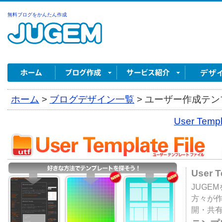
無料ブログをかんたん作成
ホーム
>
ブログデザイン一覧
>
ユーザー作成テンプ
User Tem
User 
JUGE
方々が
開・共