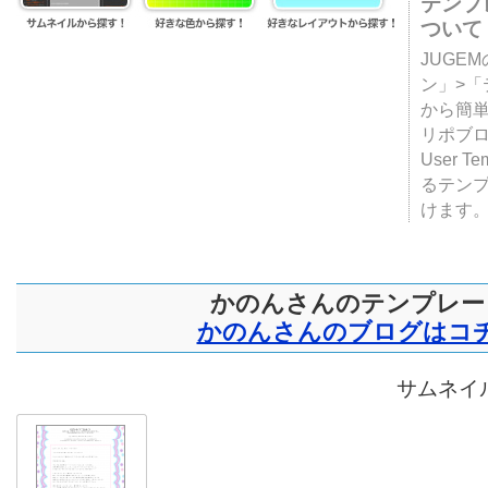
テンプ
ついて
JUGE
ン」>
から簡単
リポブ
User T
るテン
けます
かのんさんのテンプレー
かのんさんのブログはコ
サムネイル