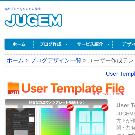
無料ブログをかんたん作成
ホーム
>
ブログデザイン一覧
>
ユーザー作成テンプ
User Tem
User 
JUGE
方々が
開・共