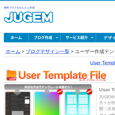
無料ブログをかんたん作成
ホーム
>
ブログデザイン一覧
>
ユーザー作成テンプ
User Tem
User 
JUGE
方々が
開・共