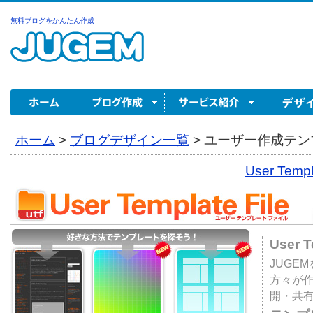
無料ブログをかんたん作成
ホーム
>
ブログデザイン一覧
>
ユーザー作成テンプ
User Tem
User 
JUGE
方々が
開・共