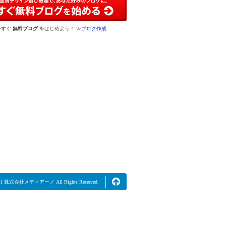
今すぐ
無料ブログ
をはじめよう！ ≫
ブログ作成
2021 株式会社メディアーノ All Rights Reserved.