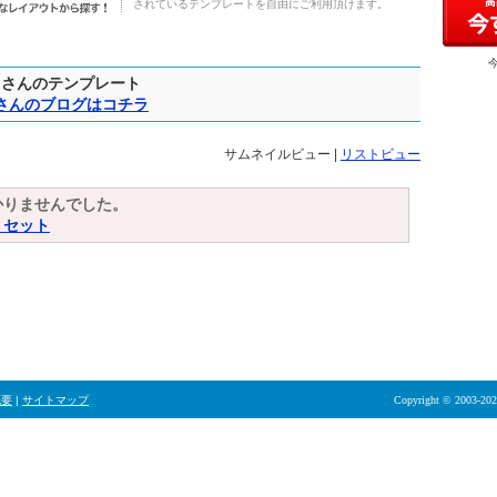
されているテンプレートを自由にご利用頂けます。
さんのテンプレート
さんのブログはコチラ
サムネイルビュー |
リストビュー
かりませんでした。
リセット
概要
|
サイトマップ
Copyright © 2003-