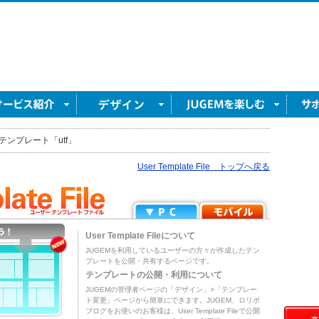
テンプレート「utf」
User Template File トップへ戻る
User Template Fileについて
JUGEMを利用しているユーザーの方々が作成したテン
プレートを公開・共有するページです。
テンプレートの公開・利用について
JUGEMの管理者ページの「デザイン」>「テンプレー
ト変更」ページから簡単にできます。JUGEM、ロリポ
ブログをお使いのお客様は、User Template Fileで公開