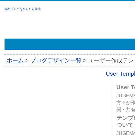
無料ブログをかんたん作成
ホーム
>
ブログデザイン一覧
>
ユーザー作成テンプ
User Tem
User 
JUGE
方々が
開・共