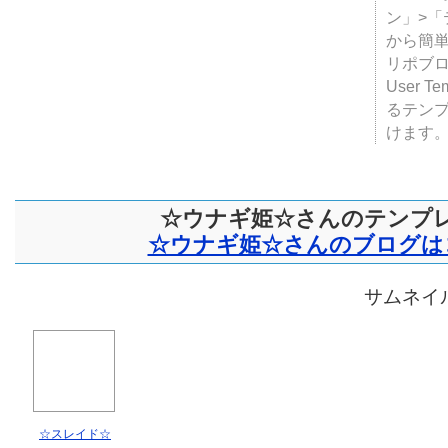
テンプ
ついて
JUGE
ン」>
から簡単
リポブ
User T
るテン
けます
☆ウナギ姫☆さんのテンプ
☆ウナギ姫☆さんのブログは
サムネイル