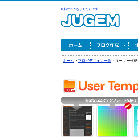
無料ブログをかんたん作成
ホーム
>
ブログデザイン一覧
>
ユーザー作成