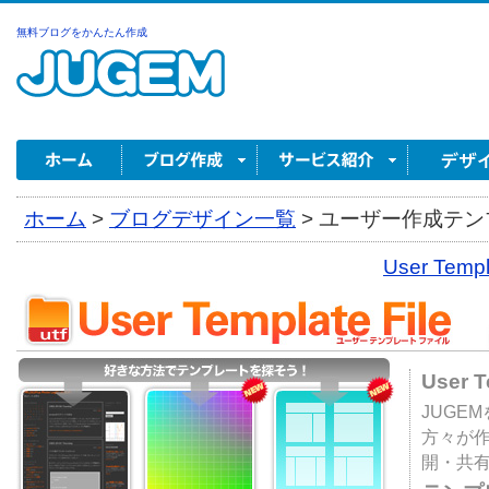
無料ブログをかんたん作成
ホーム
>
ブログデザイン一覧
>
ユーザー作成テンプ
User Tem
User 
JUGE
方々が
開・共