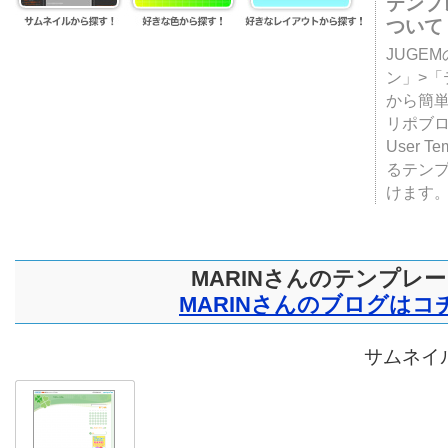
テンプ
ついて
JUGE
ン」>
から簡単
リポブ
User T
るテン
けます
MARINさんのテンプレ
MARINさんのブログはコ
サムネイル