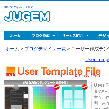
無料ブログをかんたん作成
ホーム
>
ブログデザイン一覧
>
ユーザー作成テンプ
User Tem
User 
JUGE
方々が
開・共