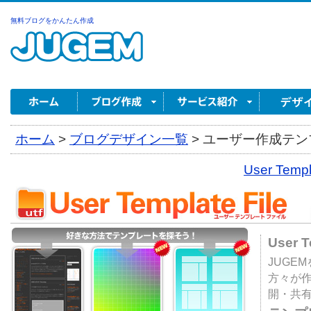
無料ブログをかんたん作成
ホーム
>
ブログデザイン一覧
>
ユーザー作成テンプ
User Tem
User 
JUGE
方々が
開・共