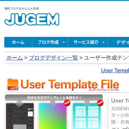
無料ブログをかんたん作成
ホーム
>
ブログデザイン一覧
>
ユーザー作成テンプ
User Tem
User 
JUGE
方々が
開・共