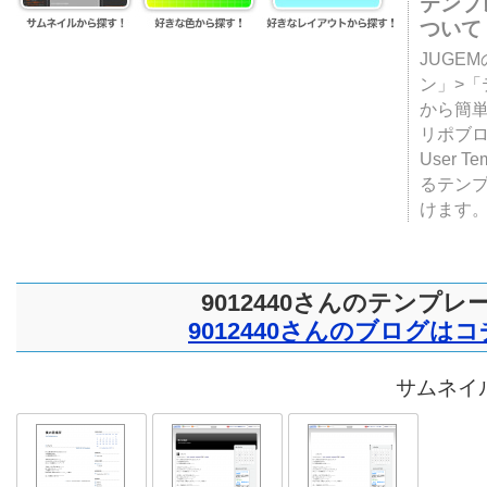
テンプ
ついて
JUGE
ン」>
から簡単
リポブ
User T
るテン
けます
9012440さんのテンプレ
9012440さんのブログは
サムネイル