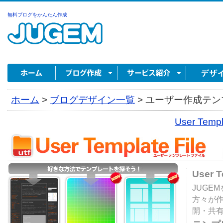
無料ブログをかんたん作成
ホーム
>
ブログデザイン一覧
>
ユーザー作成テンプ
User Tem
User 
JUGE
方々が
開・共