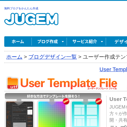
無料ブログをかんたん作成
ホーム
>
ブログデザイン一覧
>
ユーザー作成テンプ
User Tem
User 
JUGE
方々が
開・共