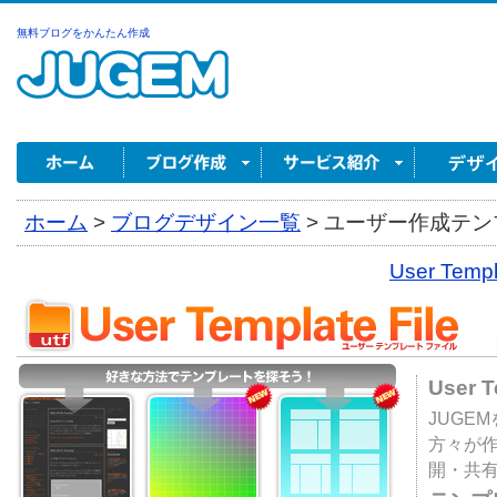
無料ブログをかんたん作成
ホーム
>
ブログデザイン一覧
>
ユーザー作成テンプ
User Tem
User 
JUGE
方々が
開・共