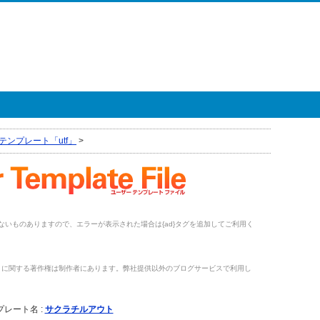
テンプレート「utf」
>
がないものありますので、エラーが表示された場合は{ad}タグを追加してご利用く
トに関する著作権は制作者にあります。弊社提供以外のブログサービスで利用し
。
プレート名 :
サクラチルアウト