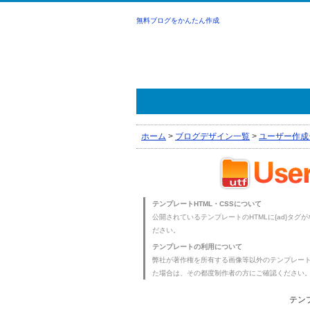
無料ブログをかんたん作成
ホーム
>
ブログデザイン一覧
>
ユーザー作成
テンプレートHTML・CSSについて
公開されているテンプレートのHTMLに{ad}タグ
ださい。
テンプレートの利用について
弊社が著作権を所有する画像等以外のテンプレー
た場合は、その都度制作者の方にご確認ください
テン