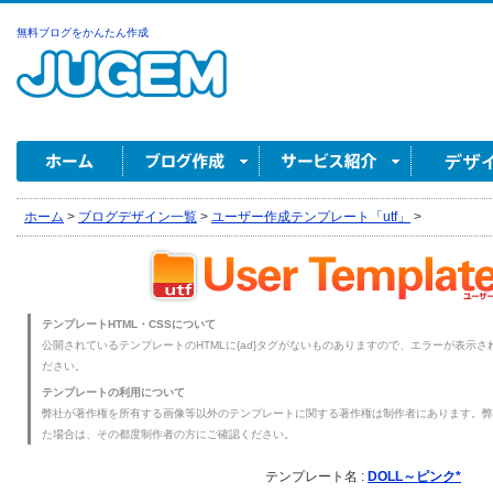
無料ブログをかんたん作成
ホーム
>
ブログデザイン一覧
>
ユーザー作成テンプレート「utf」
>
テンプレートHTML・CSSについて
公開されているテンプレートのHTMLに{ad}タグがないものありますので、エラーが表示され
ださい。
テンプレートの利用について
弊社が著作権を所有する画像等以外のテンプレートに関する著作権は制作者にあります。弊
た場合は、その都度制作者の方にご確認ください。
テンプレート名 :
DOLL～ピンク*