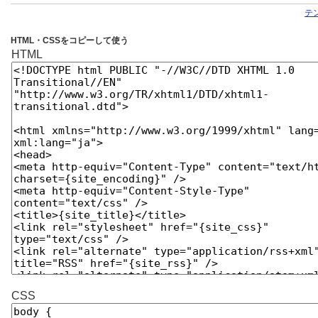
テ
HTML・CSSをコピーして使う
HTML
CSS