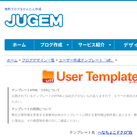
無料ブログをかんたん作成
ホーム
>
ブログデザイン一覧
>
ユーザー作成テンプレート「utf」
>
テンプレートHTML・CSSについて
公開されているテンプレートのHTMLに{ad}タグがないものありますので、エラーが表示され
ださい。
テンプレートの利用について
弊社が著作権を所有する画像等以外のテンプレートに関する著作権は制作者にあります。弊
た場合は、その都度制作者の方にご確認ください。
テンプレート名 :
へなちょこドクロ*白