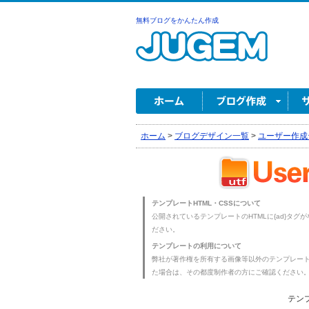
無料ブログをかんたん作成
ホーム
>
ブログデザイン一覧
>
ユーザー作成
テンプレートHTML・CSSについて
公開されているテンプレートのHTMLに{ad}タグ
ださい。
テンプレートの利用について
弊社が著作権を所有する画像等以外のテンプレー
た場合は、その都度制作者の方にご確認ください
テンプ