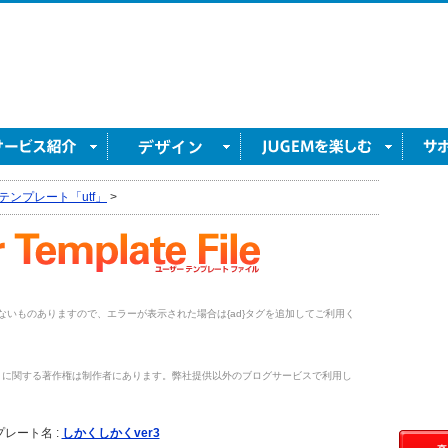
テンプレート「utf」
>
がないものありますので、エラーが表示された場合は{ad}タグを追加してご利用く
トに関する著作権は制作者にあります。弊社提供以外のブログサービスで利用し
。
レート名 :
しかくしかくver3