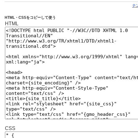
テ
HTML・CSSをコピーして使う
HTML
CSS