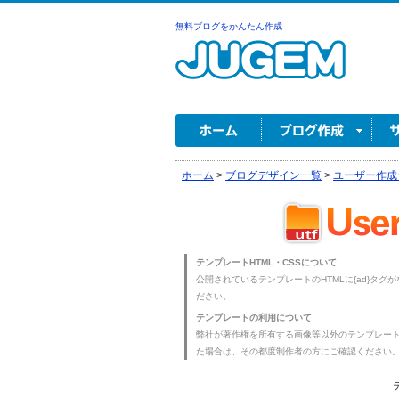
無料ブログをかんたん作成
ホーム
>
ブログデザイン一覧
>
ユーザー作成
テンプレートHTML・CSSについて
公開されているテンプレートのHTMLに{ad}タグ
ださい。
テンプレートの利用について
弊社が著作権を所有する画像等以外のテンプレー
た場合は、その都度制作者の方にご確認ください