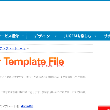
テンプレート「utf」
>
がないものありますので、エラーが表示された場合は{ad}タグを追加してご利用く
トに関する著作権は制作者にあります。弊社提供以外のブログサービスで利用し
。
テンプレート名 :
dotted08