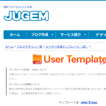
無料ブログをかんたん作成
ホーム
>
ブログデザイン一覧
>
ユーザー作成テンプレート「utf」
>
テンプレートHTML・CSSについて
公開されているテンプレートのHTMLに{ad}タグがないものありますので、エラーが表示され
ださい。
テンプレートの利用について
弊社が著作権を所有する画像等以外のテンプレートに関する著作権は制作者にあります。弊
た場合は、その都度制作者の方にご確認ください。
テンプレート名 :
minc*X'mas