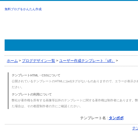
無料ブログをかんたん作成
ホーム
>
ブログデザイン一覧
>
ユーザー作成テンプレート「utf」
>
テンプレートHTML・CSSについて
公開されているテンプレートのHTMLに{ad}タグがないものありますので、エラーが表示され
ださい。
テンプレートの利用について
弊社が著作権を所有する画像等以外のテンプレートに関する著作権は制作者にあります。弊
た場合は、その都度制作者の方にご確認ください。
テンプレート名 :
タンポポ
テ