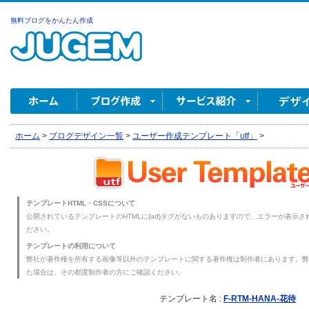
無料ブログをかんたん作成
ホーム
>
ブログデザイン一覧
>
ユーザー作成テンプレート「utf」
>
テンプレートHTML・CSSについて
公開されているテンプレートのHTMLに{ad}タグがないものありますので、エラーが表示され
ださい。
テンプレートの利用について
弊社が著作権を所有する画像等以外のテンプレートに関する著作権は制作者にあります。弊
た場合は、その都度制作者の方にご確認ください。
テンプレート名 :
F-RTM-HANA-花待