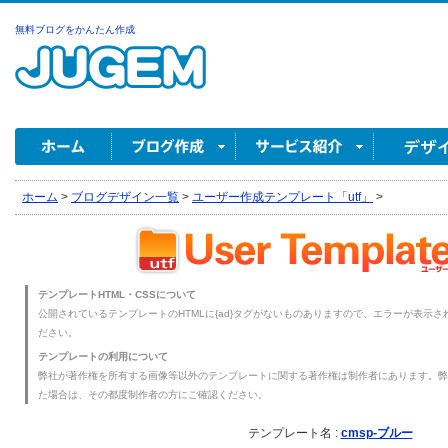
無料ブログをかんたん作成
ホーム
>
ブログデザイン一覧
>
ユーザー作成テンプレート「utf」
>
テンプレートHTML・CSSについて
公開されているテンプレートのHTMLに{ad}タグがないものありますので、エラーが表示され
ださい。
テンプレートの利用について
弊社が著作権を所有する画像等以外のテンプレートに関する著作権は制作者にあります。弊
た場合は、その都度制作者の方にご確認ください。
テンプレート名 :
cmsp-ブルー