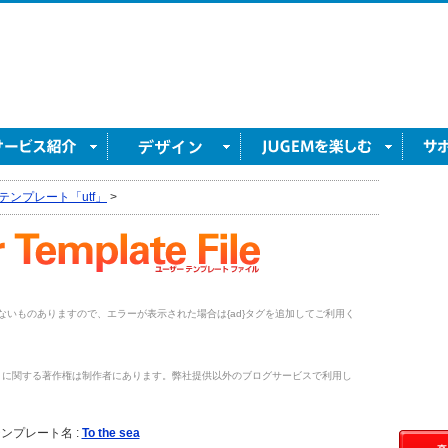
テンプレート「utf」
>
がないものありますので、エラーが表示された場合は{ad}タグを追加してご利用く
トに関する著作権は制作者にあります。弊社提供以外のブログサービスで利用し
。
ンプレート名 :
To the sea