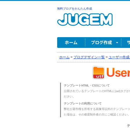
無料ブログをかんたん作成
ホーム
>
ブログデザイン一覧
>
ユーザー作成
テンプレートHTML・CSSについて
公開されているテンプレートのHTMLに{ad}タグ
ださい。
テンプレートの利用について
弊社が著作権を所有する画像等以外のテンプレー
た場合は、その都度制作者の方にご確認ください
テ