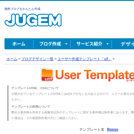
無料ブログをかんたん作成
ホーム
>
ブログデザイン一覧
>
ユーザー作成テンプレート「utf」
>
テンプレートHTML・CSSについて
公開されているテンプレートのHTMLに{ad}タグがないものありますので、エラーが表示され
ださい。
テンプレートの利用について
弊社が著作権を所有する画像等以外のテンプレートに関する著作権は制作者にあります。弊
た場合は、その都度制作者の方にご確認ください。
テンプレート名 :
Rosso