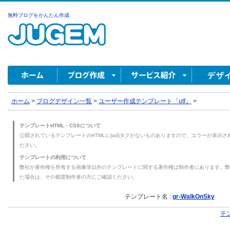
無料ブログをかんたん作成
ホーム
>
ブログデザイン一覧
>
ユーザー作成テンプレート「utf」
>
テンプレートHTML・CSSについて
公開されているテンプレートのHTMLに{ad}タグがないものありますので、エラーが表示され
ださい。
テンプレートの利用について
弊社が著作権を所有する画像等以外のテンプレートに関する著作権は制作者にあります。弊
た場合は、その都度制作者の方にご確認ください。
テンプレート名 :
gr-WalkOnSky
テ