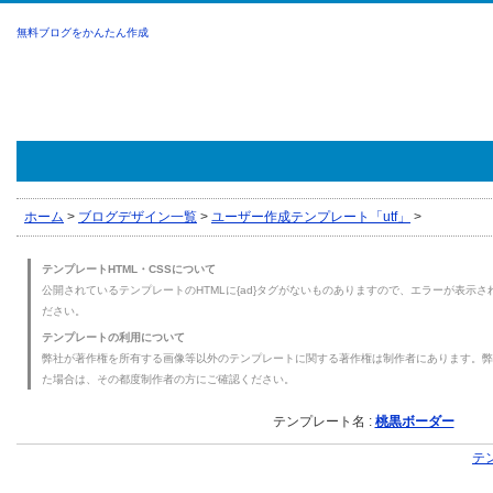
無料ブログをかんたん作成
ホーム
>
ブログデザイン一覧
>
ユーザー作成テンプレート「utf」
>
テンプレートHTML・CSSについて
公開されているテンプレートのHTMLに{ad}タグがないものありますので、エラーが表示され
ださい。
テンプレートの利用について
弊社が著作権を所有する画像等以外のテンプレートに関する著作権は制作者にあります。弊
た場合は、その都度制作者の方にご確認ください。
テンプレート名 :
桃黒ボーダー
テ