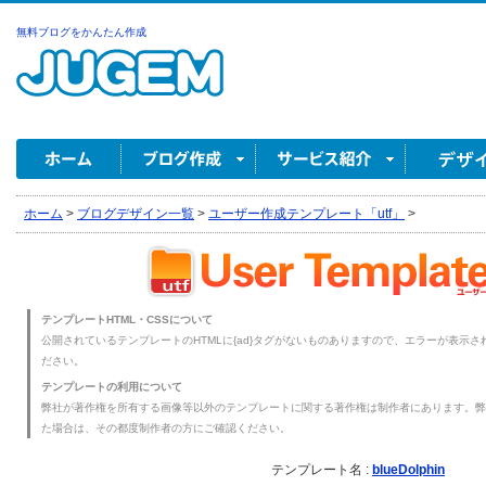
無料ブログをかんたん作成
ホーム
>
ブログデザイン一覧
>
ユーザー作成テンプレート「utf」
>
テンプレートHTML・CSSについて
公開されているテンプレートのHTMLに{ad}タグがないものありますので、エラーが表示され
ださい。
テンプレートの利用について
弊社が著作権を所有する画像等以外のテンプレートに関する著作権は制作者にあります。弊
た場合は、その都度制作者の方にご確認ください。
テンプレート名 :
blueDolphin