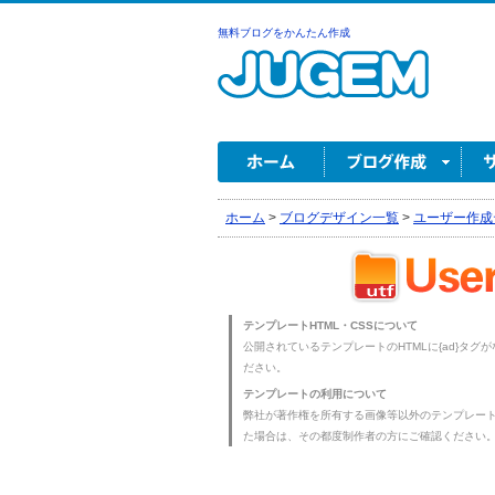
無料ブログをかんたん作成
ホーム
>
ブログデザイン一覧
>
ユーザー作成
テンプレートHTML・CSSについて
公開されているテンプレートのHTMLに{ad}タグ
ださい。
テンプレートの利用について
弊社が著作権を所有する画像等以外のテンプレー
た場合は、その都度制作者の方にご確認ください