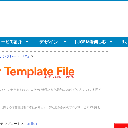
テンプレート「utf」
>
がないものありますので、エラーが表示された場合は{ad}タグを追加してご利用く
トに関する著作権は制作者にあります。弊社提供以外のブログサービスで利用し
。
テンプレート名 :
girlish