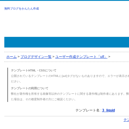
無料ブログをかんたん作成
ホーム
>
ブログデザイン一覧
>
ユーザー作成テンプレート「utf」
>
テンプレートHTML・CSSについて
公開されているテンプレートのHTMLに{ad}タグがないものありますので、エラーが表示され
ださい。
テンプレートの利用について
弊社が著作権を所有する画像等以外のテンプレートに関する著作権は制作者にあります。弊
た場合は、その都度制作者の方にご確認ください。
テンプレート名 :
3_liquid
テ