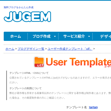
無料ブログをかんたん作成
ホーム
>
ブログデザイン一覧
>
ユーザー作成テンプレート「utf」
>
テンプレートHTML・CSSについて
公開されているテンプレートのHTMLに{ad}タグがないものありますので、エラーが表示され
ださい。
テンプレートの利用について
弊社が著作権を所有する画像等以外のテンプレートに関する著作権は制作者にあります。弊
た場合は、その都度制作者の方にご確認ください。
テンプレート名 :
tartan