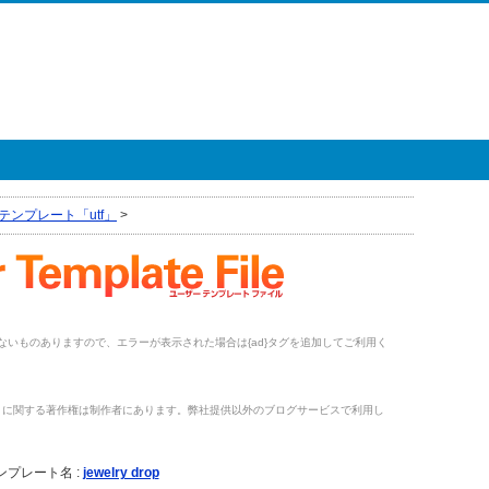
テンプレート「utf」
>
がないものありますので、エラーが表示された場合は{ad}タグを追加してご利用く
トに関する著作権は制作者にあります。弊社提供以外のブログサービスで利用し
。
ンプレート名 :
jewelry drop