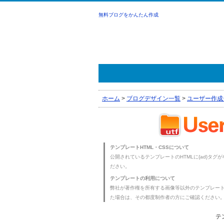
無料ブログをかんたん作成
ホーム
>
ブログデザイン一覧
>
ユーザー作成
テンプレートHTML・CSSについて
公開されているテンプレートのHTMLに{ad}タグ
ださい。
テンプレートの利用について
弊社が著作権を所有する画像等以外のテンプレー
た場合は、その都度制作者の方にご確認ください
テ