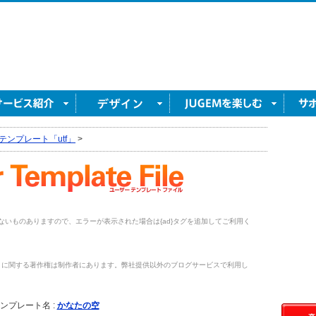
テンプレート「utf」
>
がないものありますので、エラーが表示された場合は{ad}タグを追加してご利用く
トに関する著作権は制作者にあります。弊社提供以外のブログサービスで利用し
。
ンプレート名 :
かなたの空