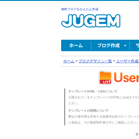
無料ブログをかんたん作成
ホーム
>
ブログデザイン一覧
>
ユーザー作成
テンプレートHTML・CSSについて
公開されているテンプレートのHTMLに{ad}タグ
ださい。
テンプレートの利用について
弊社が著作権を所有する画像等以外のテンプレー
た場合は、その都度制作者の方にご確認ください
テ