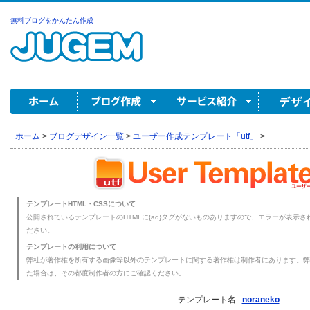
無料ブログをかんたん作成
ホーム
>
ブログデザイン一覧
>
ユーザー作成テンプレート「utf」
>
テンプレートHTML・CSSについて
公開されているテンプレートのHTMLに{ad}タグがないものありますので、エラーが表示され
ださい。
テンプレートの利用について
弊社が著作権を所有する画像等以外のテンプレートに関する著作権は制作者にあります。弊
た場合は、その都度制作者の方にご確認ください。
テンプレート名 :
noraneko