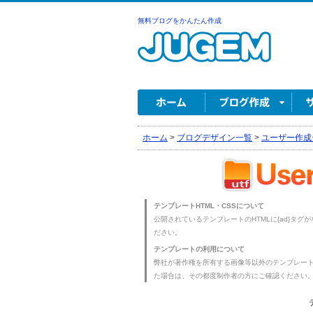
無料ブログをかんたん作成
ホーム
>
ブログデザイン一覧
>
ユーザー作成
テンプレートHTML・CSSについて
公開されているテンプレートのHTMLに{ad}タグ
ださい。
テンプレートの利用について
弊社が著作権を所有する画像等以外のテンプレー
た場合は、その都度制作者の方にご確認ください