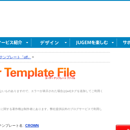
テンプレート「utf」
>
がないものありますので、エラーが表示された場合は{ad}タグを追加してご利用く
トに関する著作権は制作者にあります。弊社提供以外のブログサービスで利用し
。
テンプレート名 :
CROWN