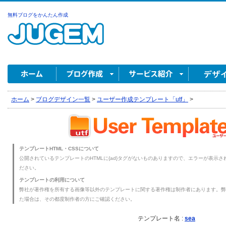
無料ブログをかんたん作成
ホーム
>
ブログデザイン一覧
>
ユーザー作成テンプレート「utf」
>
テンプレートHTML・CSSについて
公開されているテンプレートのHTMLに{ad}タグがないものありますので、エラーが表示され
ださい。
テンプレートの利用について
弊社が著作権を所有する画像等以外のテンプレートに関する著作権は制作者にあります。弊
た場合は、その都度制作者の方にご確認ください。
テンプレート名 :
sea