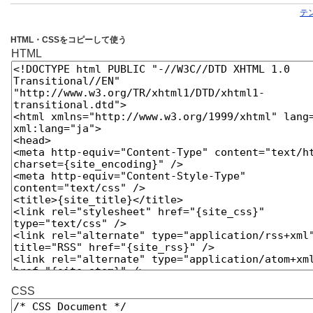
テ
HTML・CSSをコピーして使う
HTML
CSS