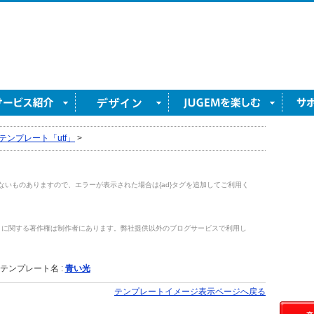
テンプレート「utf」
>
がないものありますので、エラーが表示された場合は{ad}タグを追加してご利用く
トに関する著作権は制作者にあります。弊社提供以外のブログサービスで利用し
。
テンプレート名 :
青い光
テンプレートイメージ表示ページへ戻る