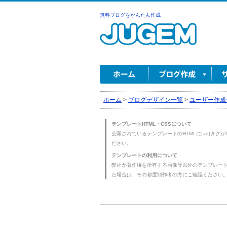
無料ブログをかんたん作成
ホーム
>
ブログデザイン一覧
>
ユーザー作成
テンプレートHTML・CSSについて
公開されているテンプレートのHTMLに{ad}タグ
ださい。
テンプレートの利用について
弊社が著作権を所有する画像等以外のテンプレー
た場合は、その都度制作者の方にご確認ください